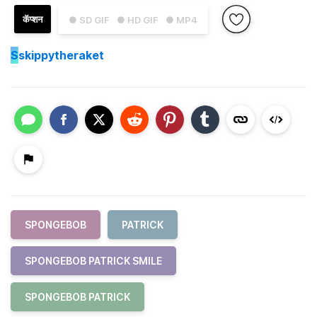
कॅप्शन
● SD GIF
● HD GIF
● MP4
S
skippytheraket
SPONGEBOB
PATRICK
SPONGEBOB PATRICK SMILE
SPONGEBOB PATRICK