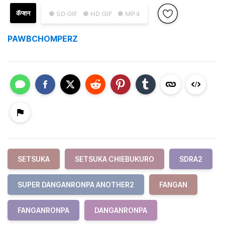
कॅप्शन
● SD GIF
● HD GIF
● MP4
PAWBCHOMPERZ
SETSUKA
SETSUKA CHIEBUKURO
SDRA2
SUPER DANGANRONPA ANOTHER2
FANGAN
FANGANRONPA
DANGANRONPA