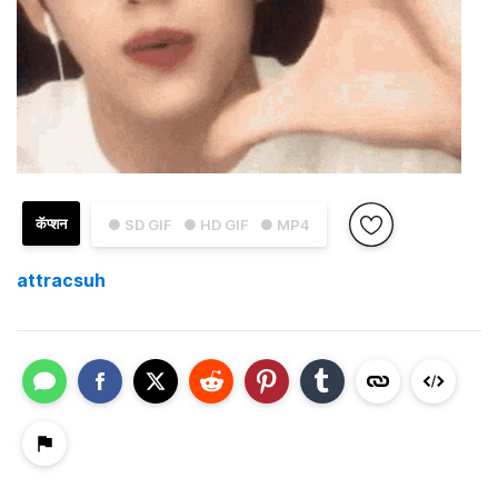
कॅप्शन
● SD GIF
● HD GIF
● MP4
attracsuh