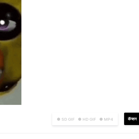
कॅप्शन
● SD GIF
● HD GIF
● MP4