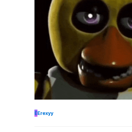
E
Erexyy