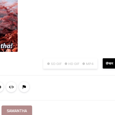
कॅप्शन
● SD GIF
● HD GIF
● MP4
SAMANTHA