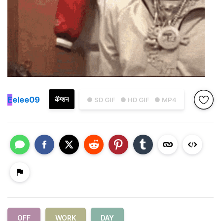
E
elee09
कॅप्शन
● SD GIF
● HD GIF
● MP4
OFF
WORK
DAY