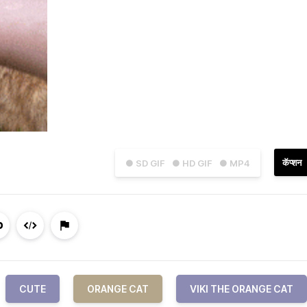
कॅप्शन
● SD GIF
● HD GIF
● MP4
CUTE
ORANGE CAT
VIKI THE ORANGE CAT