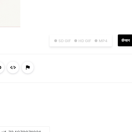
कॅप्शन
● SD GIF
● HD GIF
● MP4