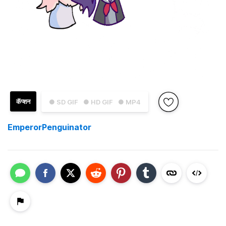
कॅप्शन
● SD GIF
● HD GIF
● MP4
EmperorPenguinator