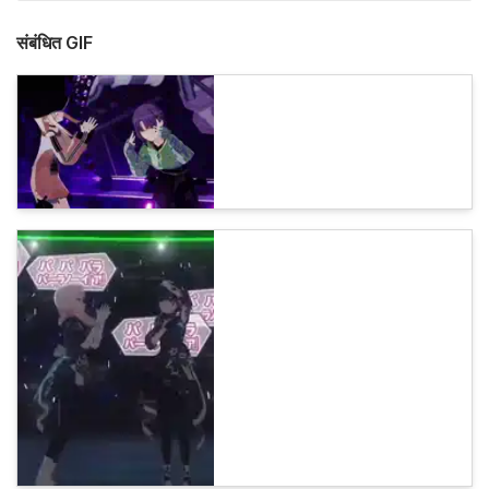
संबंधित GIF