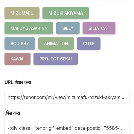
MIZUMAFU
MIZUKI AKIYAMA
MAFUYU ASAHINA
SILLY
SILLY CAT
SQUISHY
ANIMATION
CUTE
KAWAII
PROJECT SEKAI
URL शेअर करा
एंबेड करा