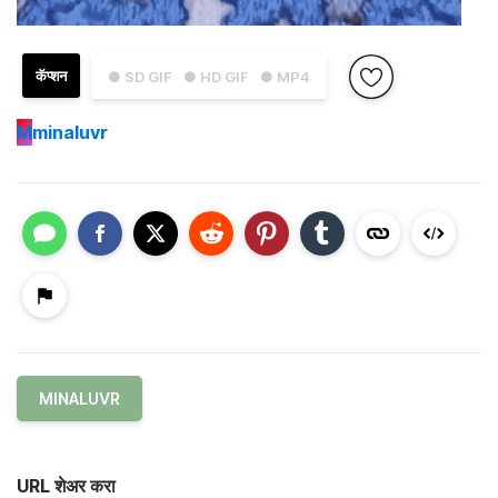
कॅप्शन
● SD GIF
● HD GIF
● MP4
M
minaluvr
MINALUVR
URL शेअर करा