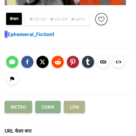
कॅप्शन
● SD GIF
● HD GIF
● MP4
E
Ephemeral_Fiction1
METRO
CDMX
LIYA
URL शेअर करा