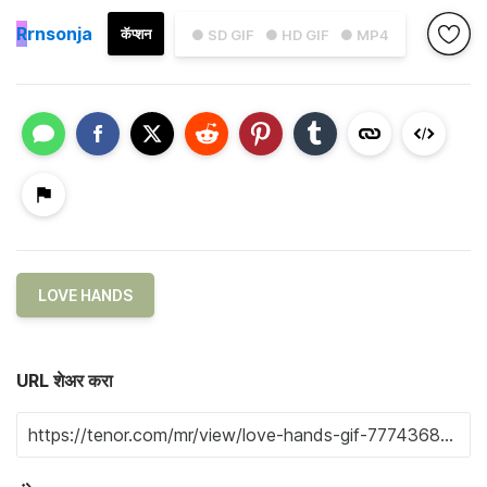
R
rnsonja
कॅप्शन
● SD GIF
● HD GIF
● MP4
LOVE HANDS
URL शेअर करा