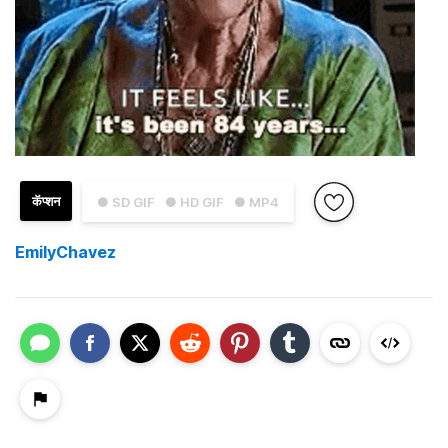
कॅप्शन
● SD GIF
● HD GIF
● MP4
EmilyChavez