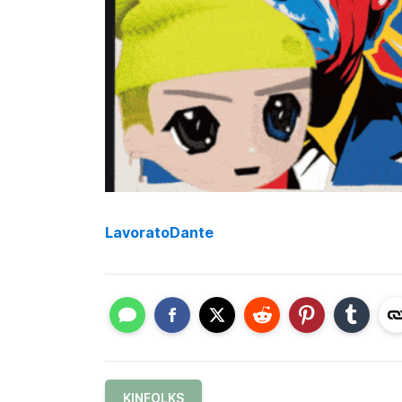
LavoratoDante
KINFOLKS