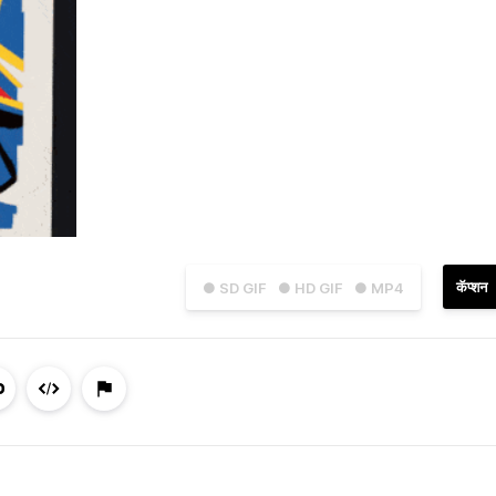
कॅप्शन
● SD GIF
● HD GIF
● MP4