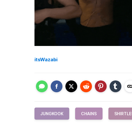
itsWazabi
JUNGKOOK
CHAINS
SHIRTLE