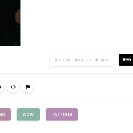
कॅप्शन
● SD GIF
● HD GIF
● MP4
SS
WOW
TATTOOS