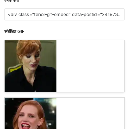
एंबेड करा
संबंधित GIF