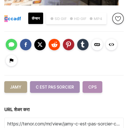
C
ccadf
कॅप्शन
● SD GIF
● HD GIF
● MP4
JAMY
C EST PAS SORCIER
CPS
URL शेअर करा