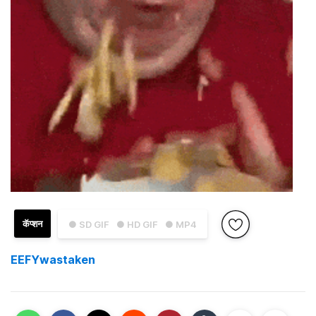
कॅप्शन
● SD GIF
● HD GIF
● MP4
EEFYwastaken