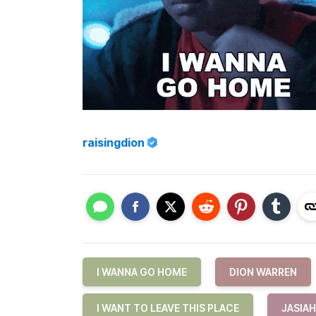
raisingdion
I WANNA GO HOME
DION WARREN
I WANT TO LEAVE THIS PLACE
JASIA