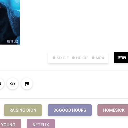
कॅप्शन
● SD GIF
● HD GIF
● MP4
RAISING DION
36GOOD HOURS
HOMESICK
H YOUNG
NETFLIX