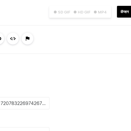
कॅप्शन
● SD GIF
● HD GIF
● MP4