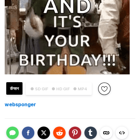
कॅप्शन
● SD GIF
● HD GIF
● MP4
websponger