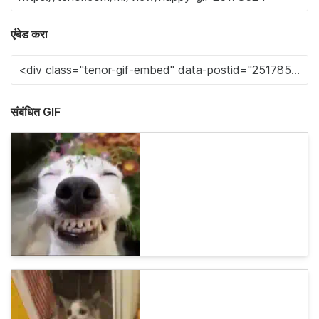
एंबेड करा
संबंधित GIF