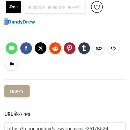
कॅप्शन
● SD GIF
● HD GIF
● MP4
D
DandyDrew
HAPPY
URL शेअर करा