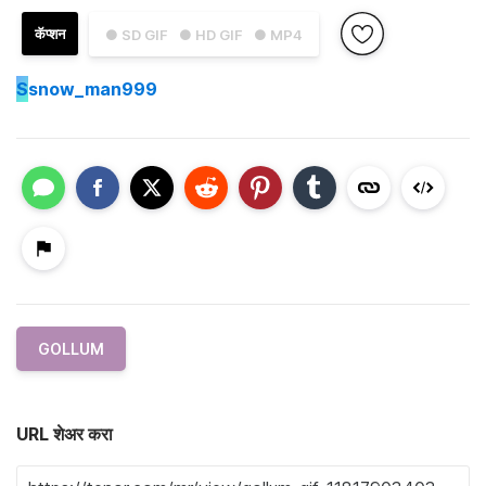
कॅप्शन
● SD GIF
● HD GIF
● MP4
S
snow_man999
GOLLUM
URL शेअर करा