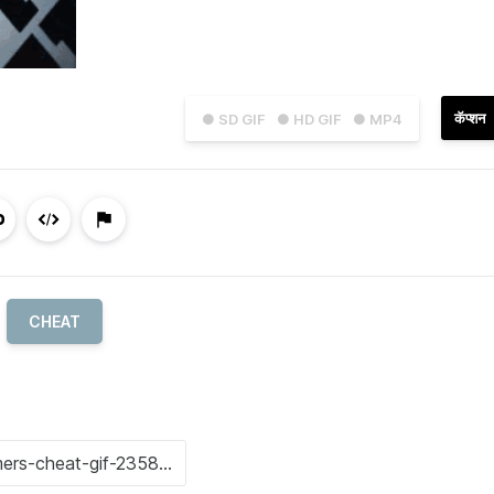
कॅप्शन
● SD GIF
● HD GIF
● MP4
CHEAT