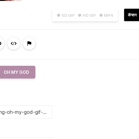
कॅप्शन
● SD GIF
● HD GIF
● MP4
OH MY GOD