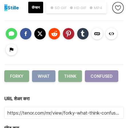
S
Stille
कॅप्शन
● SD GIF
● HD GIF
● MP4
FORKY
WHAT
THINK
CONFUSED
URL शेअर करा