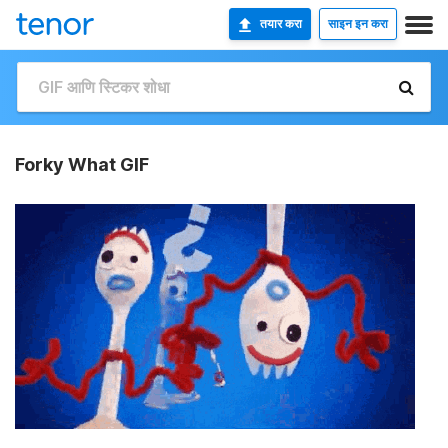
तयार करा
साइन इन करा
Forky What GIF