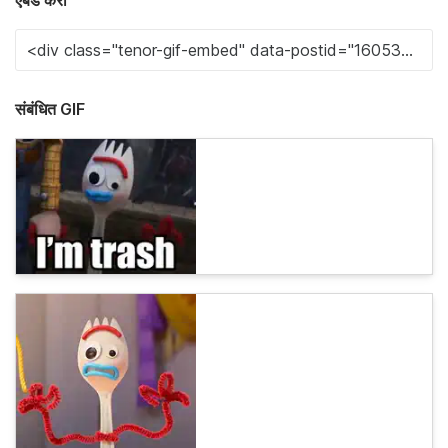
एंबेड करा
संबंधित GIF