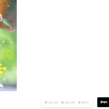
कॅप्शन
● SD GIF
● HD GIF
● MP4