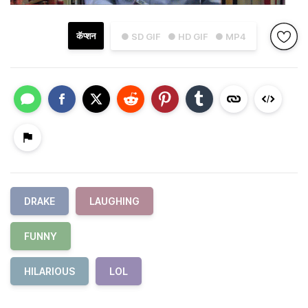
कॅप्शन
● SD GIF
● HD GIF
● MP4
DRAKE
LAUGHING
FUNNY
HILARIOUS
LOL