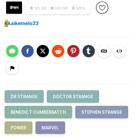
कॅप्शन
● SD GIF
● HD GIF
● MP4
K
kaikemelo33
DR STRANGE
DOCTOR STRANGE
BENEDICT CUMBERBATCH
STEPHEN STRANGE
POWER
MARVEL