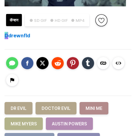
कॅप्शन
● SD GIF
● HD GIF
● MP4
D
drewnfld
DR EVIL
DOCTOR EVIL
MINI ME
MIKE MYERS
AUSTIN POWERS