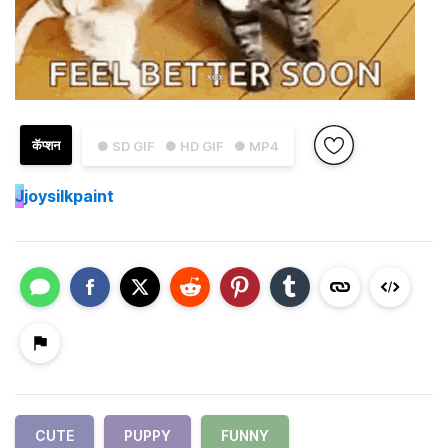
कॅप्शन
● SD GIF
● HD GIF
● MP4
J
joysilkpaint
CUTE
PUPPY
FUNNY