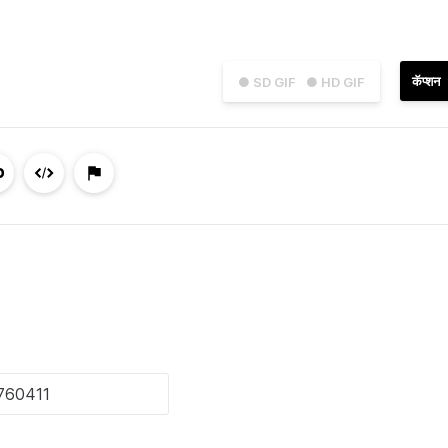
कॅप्शन
● SD GIF
● HD GIF