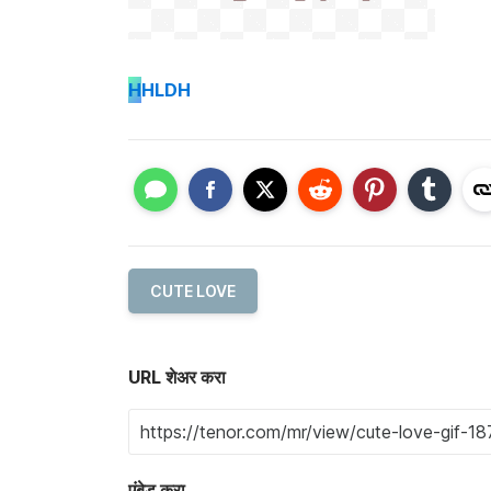
H
HLDH
CUTE LOVE
URL शेअर करा
एंबेड करा