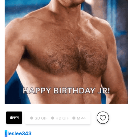
कॅप्शन
● SD GIF
● HD GIF
● MP4
L
leslee343