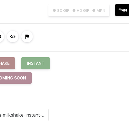
कॅप्शन
● SD GIF
● HD GIF
● MP4
HAKE
INSTANT
OMING SOON