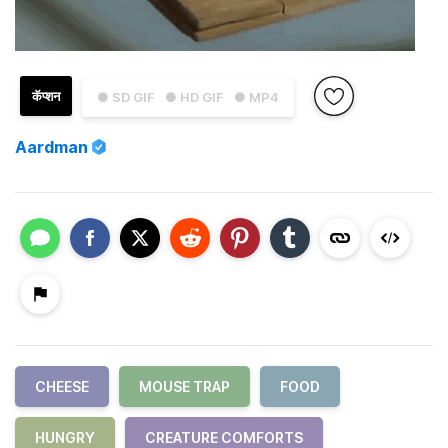
कॅप्शन
● SD GIF
● HD GIF
● MP4
Aardman
CHEESE
MOUSE TRAP
FOOD
HUNGRY
CREATURE COMFORTS