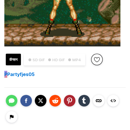
कॅप्शन
● SD GIF
● HD GIF
● MP4
P
Partyfjes05