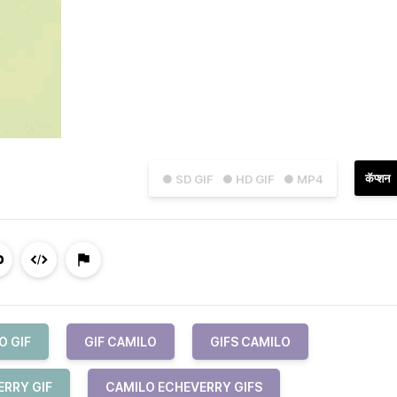
कॅप्शन
● SD GIF
● HD GIF
● MP4
O GIF
GIF CAMILO
GIFS CAMILO
ERRY GIF
CAMILO ECHEVERRY GIFS