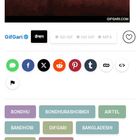
GifGari
कॅप्शन
● SD GIF
● HD GIF
● MP4
BONDHU
BONDHURASHOBKOI
AIRTEL
BANDHOBI
GIFGARI
BANGLADESHI