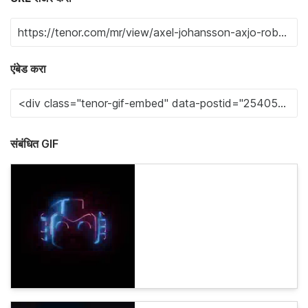
एंबेड करा
संबंधित GIF