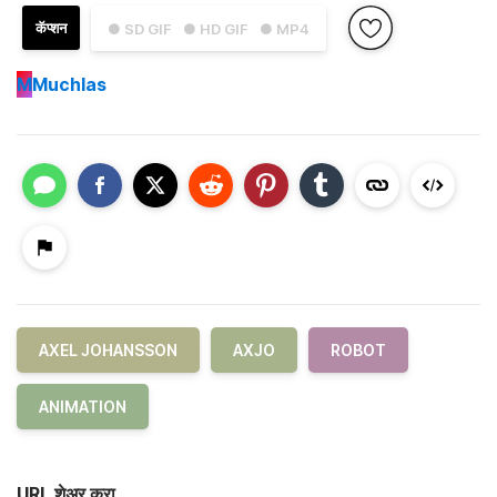
कॅप्शन
● SD GIF
● HD GIF
● MP4
M
Muchlas
AXEL JOHANSSON
AXJO
ROBOT
ANIMATION
URL शेअर करा