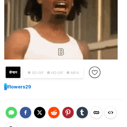
कॅप्शन
● SD GIF
● HD GIF
● MP4
L
lflowers29