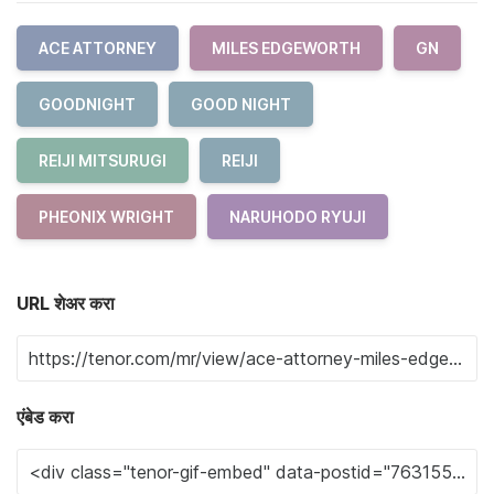
ACE ATTORNEY
MILES EDGEWORTH
GN
GOODNIGHT
GOOD NIGHT
REIJI MITSURUGI
REIJI
PHEONIX WRIGHT
NARUHODO RYUJI
URL शेअर करा
एंबेड करा