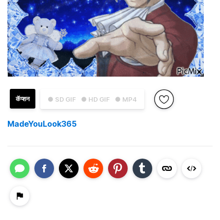
कॅप्शन
● SD GIF
● HD GIF
● MP4
MadeYouLook365