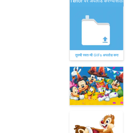
Tenor वर अपलोड करण्यासाठी
तुमची स्वतःची GIFs अपलोड करा