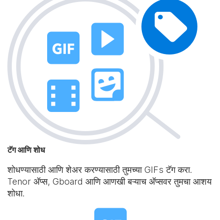
टॅग आणि शोध
शोधण्यासाठी आणि शेअर करण्यासाठी तुमच्या GIFs टॅग करा.
Tenor अ‍ॅप्स, Gboard आणि आणखी बऱ्याच अ‍ॅप्सवर तुमचा आशय
शोधा.