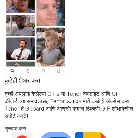
कुठेही शेअर करा
तुम्ही अपलोड केलेल्या GIFs या Tenor वेबसाइट आणि
GIF
कीबोर्ड
च्या समावेशासह Tenor उत्पादनांमध्ये कधीही अ‍ॅक्सेस करा.
Tenor हे Gboard आणि आणखी बऱ्याच ठिकाणी GIF शोधादेखील
सपोर्ट करते!
सुरुवात करा