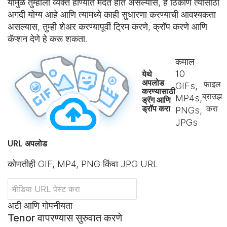
यामुळे तुम्हाला व्यक्त होण्यात मदत होत असल्यास, हे ठिकाण त्यासाठी
अगदी योग्य आहे आणि त्यामध्ये काही सुधारणा करण्याची आवश्यकता
असल्यास, तुम्ही शेअर करण्यापूर्वी ट्रिम करणे, क्रॉप करणे आणि
कॅप्शन देणे हे करू शकता.
कमाल
10
येथे
अपलोड
फाइल
GIFs,
करण्यासाठी
ब्राउझ
MP4s,
ड्रॅग आणि
ड्रॉप करा
करा
PNGs,
JPGs
URL अपलोड
कोणतीही GIF, MP4, PNG किंवा JPG URL
अटी आणि गोपनीयता
Tenor वापरण्यास सुरुवात करणे