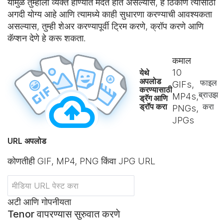
यामुळे तुम्हाला व्यक्त होण्यात मदत होत असल्यास, हे ठिकाण त्यासाठी
अगदी योग्य आहे आणि त्यामध्ये काही सुधारणा करण्याची आवश्यकता
असल्यास, तुम्ही शेअर करण्यापूर्वी ट्रिम करणे, क्रॉप करणे आणि
कॅप्शन देणे हे करू शकता.
कमाल
10
येथे
अपलोड
फाइल
GIFs,
करण्यासाठी
ब्राउझ
MP4s,
ड्रॅग आणि
ड्रॉप करा
करा
PNGs,
JPGs
URL अपलोड
कोणतीही GIF, MP4, PNG किंवा JPG URL
अटी आणि गोपनीयता
Tenor वापरण्यास सुरुवात करणे