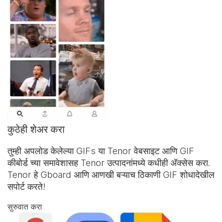
कुठेही शेअर करा
तुम्ही अपलोड केलेल्या GIFs या Tenor वेबसाइट आणि
GIF
कीबोर्ड
च्या समावेशासह Tenor उत्पादनांमध्ये कधीही अ‍ॅक्सेस करा.
Tenor हे Gboard आणि आणखी बऱ्याच ठिकाणी GIF शोधादेखील
सपोर्ट करते!
सुरुवात करा