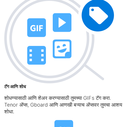
टॅग आणि शोध
शोधण्यासाठी आणि शेअर करण्यासाठी तुमच्या GIFs टॅग करा.
Tenor अ‍ॅप्स, Gboard आणि आणखी बऱ्याच अ‍ॅप्सवर तुमचा आशय
शोधा.