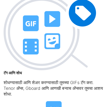
टॅग आणि शोध
शोधण्यासाठी आणि शेअर करण्यासाठी तुमच्या GIFs टॅग करा.
Tenor अ‍ॅप्स, Gboard आणि आणखी बऱ्याच अ‍ॅप्सवर तुमचा आशय
शोधा.