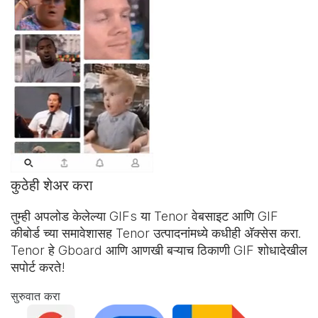
कुठेही शेअर करा
तुम्ही अपलोड केलेल्या GIFs या Tenor वेबसाइट आणि
GIF
कीबोर्ड
च्या समावेशासह Tenor उत्पादनांमध्ये कधीही अ‍ॅक्सेस करा.
Tenor हे Gboard आणि आणखी बऱ्याच ठिकाणी GIF शोधादेखील
सपोर्ट करते!
सुरुवात करा