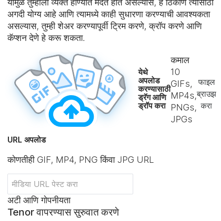
यामुळे तुम्हाला व्यक्त होण्यात मदत होत असल्यास, हे ठिकाण त्यासाठी
अगदी योग्य आहे आणि त्यामध्ये काही सुधारणा करण्याची आवश्यकता
असल्यास, तुम्ही शेअर करण्यापूर्वी ट्रिम करणे, क्रॉप करणे आणि
कॅप्शन देणे हे करू शकता.
कमाल
10
येथे
अपलोड
फाइल
GIFs,
करण्यासाठी
ब्राउझ
MP4s,
ड्रॅग आणि
ड्रॉप करा
करा
PNGs,
JPGs
URL अपलोड
कोणतीही GIF, MP4, PNG किंवा JPG URL
अटी आणि गोपनीयता
Tenor वापरण्यास सुरुवात करणे