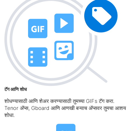
टॅग आणि शोध
शोधण्यासाठी आणि शेअर करण्यासाठी तुमच्या GIFs टॅग करा.
Tenor अ‍ॅप्स, Gboard आणि आणखी बऱ्याच अ‍ॅप्सवर तुमचा आशय
शोधा.