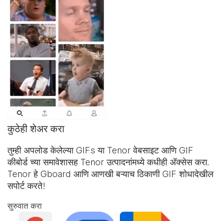
कुठेही शेअर करा
तुम्ही अपलोड केलेल्या GIFs या Tenor वेबसाइट आणि
GIF
कीबोर्ड
च्या समावेशासह Tenor उत्पादनांमध्ये कधीही अ‍ॅक्सेस करा.
Tenor हे Gboard आणि आणखी बऱ्याच ठिकाणी GIF शोधादेखील
सपोर्ट करते!
सुरुवात करा