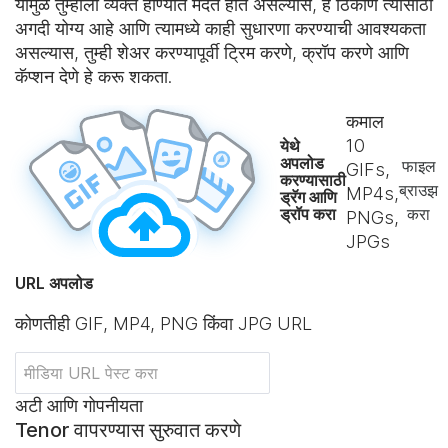
यामुळे तुम्हाला व्यक्त होण्यात मदत होत असल्यास, हे ठिकाण त्यासाठी
अगदी योग्य आहे आणि त्यामध्ये काही सुधारणा करण्याची आवश्यकता
असल्यास, तुम्ही शेअर करण्यापूर्वी ट्रिम करणे, क्रॉप करणे आणि
कॅप्शन देणे हे करू शकता.
कमाल
10
येथे
अपलोड
फाइल
GIFs,
करण्यासाठी
ब्राउझ
MP4s,
ड्रॅग आणि
ड्रॉप करा
करा
PNGs,
JPGs
URL अपलोड
कोणतीही GIF, MP4, PNG किंवा JPG URL
अटी आणि गोपनीयता
Tenor वापरण्यास सुरुवात करणे