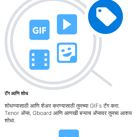
टॅग आणि शोध
शोधण्यासाठी आणि शेअर करण्यासाठी तुमच्या GIFs टॅग करा.
Tenor अ‍ॅप्स, Gboard आणि आणखी बऱ्याच अ‍ॅप्सवर तुमचा आशय
शोधा.