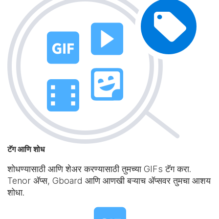
टॅग आणि शोध
शोधण्यासाठी आणि शेअर करण्यासाठी तुमच्या GIFs टॅग करा.
Tenor अ‍ॅप्स, Gboard आणि आणखी बऱ्याच अ‍ॅप्सवर तुमचा आशय
शोधा.