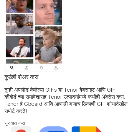
कुठेही शेअर करा
तुम्ही अपलोड केलेल्या GIFs या Tenor वेबसाइट आणि
GIF
कीबोर्ड
च्या समावेशासह Tenor उत्पादनांमध्ये कधीही अ‍ॅक्सेस करा.
Tenor हे Gboard आणि आणखी बऱ्याच ठिकाणी GIF शोधादेखील
सपोर्ट करते!
सुरुवात करा