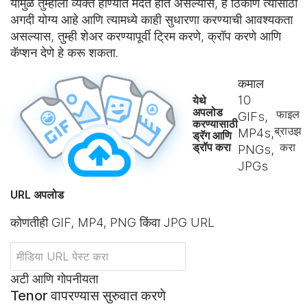
यामुळे तुम्हाला व्यक्त होण्यात मदत होत असल्यास, हे ठिकाण त्यासाठी
अगदी योग्य आहे आणि त्यामध्ये काही सुधारणा करण्याची आवश्यकता
असल्यास, तुम्ही शेअर करण्यापूर्वी ट्रिम करणे, क्रॉप करणे आणि
कॅप्शन देणे हे करू शकता.
कमाल
10
येथे
अपलोड
फाइल
GIFs,
करण्यासाठी
ब्राउझ
MP4s,
ड्रॅग आणि
ड्रॉप करा
करा
PNGs,
JPGs
URL अपलोड
कोणतीही GIF, MP4, PNG किंवा JPG URL
अटी आणि गोपनीयता
Tenor वापरण्यास सुरुवात करणे