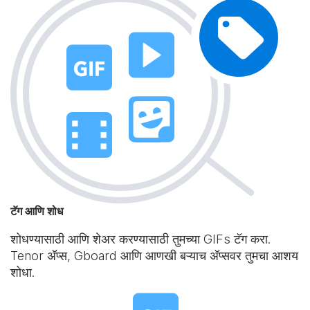
टॅग आणि शोध
शोधण्यासाठी आणि शेअर करण्यासाठी तुमच्या GIFs टॅग करा.
Tenor अ‍ॅप्स, Gboard आणि आणखी बऱ्याच अ‍ॅप्सवर तुमचा आशय
शोधा.