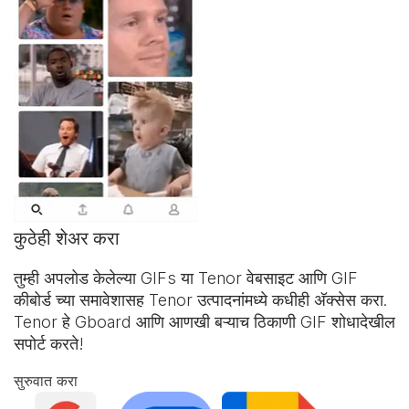
कुठेही शेअर करा
तुम्ही अपलोड केलेल्या GIFs या Tenor वेबसाइट आणि
GIF
कीबोर्ड
च्या समावेशासह Tenor उत्पादनांमध्ये कधीही अ‍ॅक्सेस करा.
Tenor हे Gboard आणि आणखी बऱ्याच ठिकाणी GIF शोधादेखील
सपोर्ट करते!
सुरुवात करा