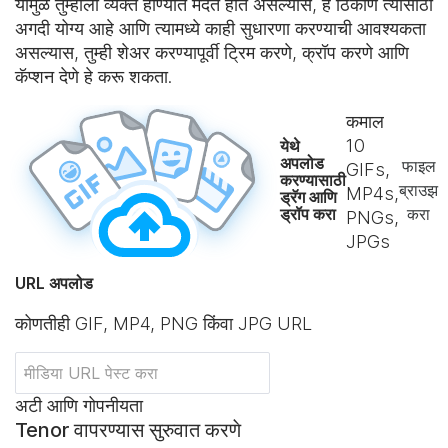
यामुळे तुम्हाला व्यक्त होण्यात मदत होत असल्यास, हे ठिकाण त्यासाठी
अगदी योग्य आहे आणि त्यामध्ये काही सुधारणा करण्याची आवश्यकता
असल्यास, तुम्ही शेअर करण्यापूर्वी ट्रिम करणे, क्रॉप करणे आणि
कॅप्शन देणे हे करू शकता.
कमाल
10
येथे
अपलोड
फाइल
GIFs,
करण्यासाठी
ब्राउझ
MP4s,
ड्रॅग आणि
ड्रॉप करा
करा
PNGs,
JPGs
URL अपलोड
कोणतीही GIF, MP4, PNG किंवा JPG URL
अटी आणि गोपनीयता
Tenor वापरण्यास सुरुवात करणे