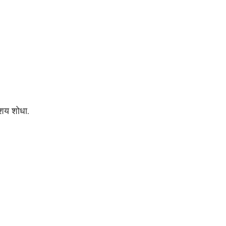
शय शोधा.