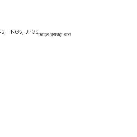
s, PNGs, JPGs
फाइल ब्राउझ करा