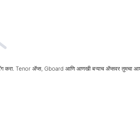
टॅग करा. Tenor अ‍ॅप्स, Gboard आणि आणखी बऱ्याच अ‍ॅप्सवर तुमचा आ