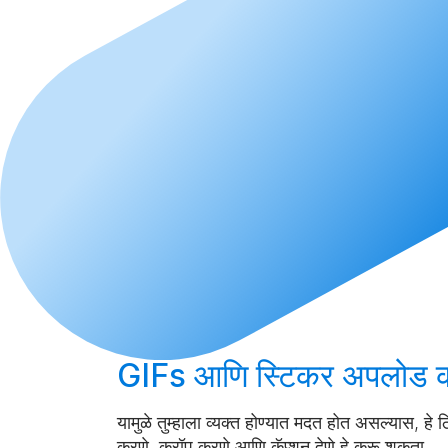
GIFs आणि स्टिकर
अपलोड 
यामुळे तुम्हाला व्यक्त होण्यात मदत होत असल्यास, हे
करणे, क्रॉप करणे आणि कॅप्शन देणे हे करू शकता.