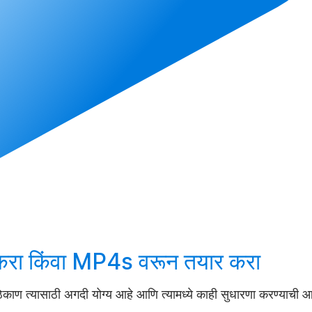
करा
किंवा MP4s वरून
तयार करा
 ठिकाण त्यासाठी अगदी योग्य आहे आणि त्यामध्ये काही सुधारणा करण्याची आव